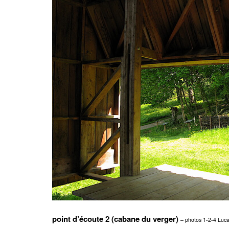
point d’écoute 2 (cabane du verger)
– photos 1-2-4 Luca