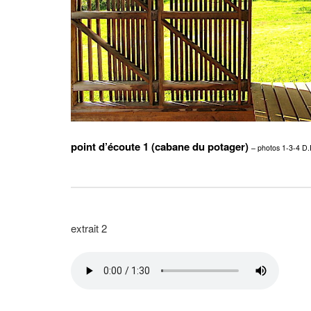
point d’écoute 1 (cabane du potager)
– photos 1-3-4 D.
extrait 2
–
–