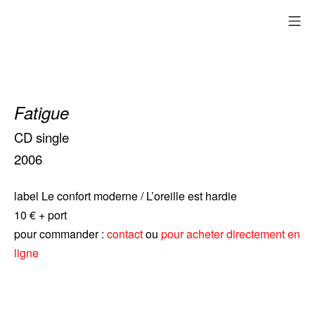
Aller
me
au
contenu
Fatigue
CD single
2006
label Le confort moderne / L’oreille est hardie
10 € + port
pour commander :
contact
ou
pour acheter directement en
ligne
Les heures
creuses