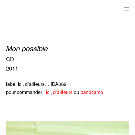
Aller
me
au
contenu
Mon possible
CD
2011
label Ici, d’ailleurs… IDA069
pour commander :
Ici, d’ailleurs
ou
bandcamp
Les heures
creuses