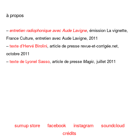
fffff
à propos
–
entretien radiophonique avec Aude Lavigne
, émission La vignette,
France Culture, entretien avec Aude Lavigne, 2011
–
texte d’Hervé Birolini
, article de presse revue-et-corrigée.net,
octobre 2011
–
texte de Lyonel Sasso
, article de presse
Magic
, juillet 2011
fff
sumup store
facebook
instagram
soundcloud
crédits