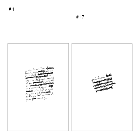
# 1
# 17
fff