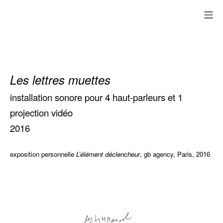
Aller
me
au
contenu
Les lettres muettes
installation sonore pour 4 haut-parleurs et 1
projection vidéo
2016
exposition personnelle
L’élément déclencheur
, gb agency, Paris, 2016
Les heures
creuses