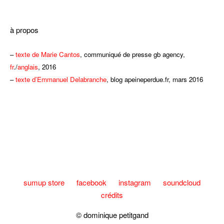
dddd
à propos
–
texte de Marie Cantos
, communiqué de presse gb agency,
fr
./
anglais
, 2016
–
texte d’Emmanuel Delabranche
, blog apeineperdue.fr, mars 2016
eee
sumup store
facebook
instagram
soundcloud
crédits
© dominique petitgand