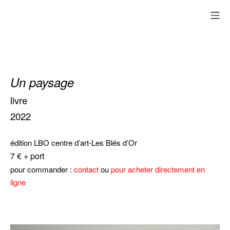
Aller
me
au
contenu
Un paysage
livre
2022
édition LBO centre d’art-Les Blés d’Or
7 € + port
pour commander :
contact
ou
pour acheter directement en
ligne
dd