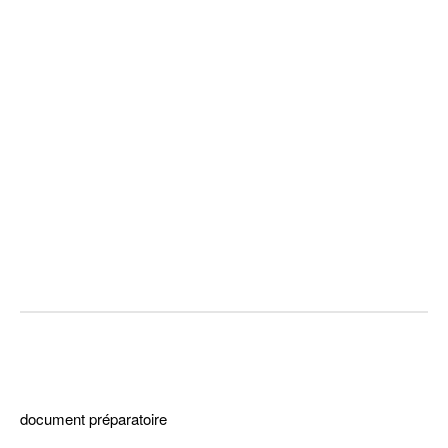
extrait
dddd
document préparatoire
iiii