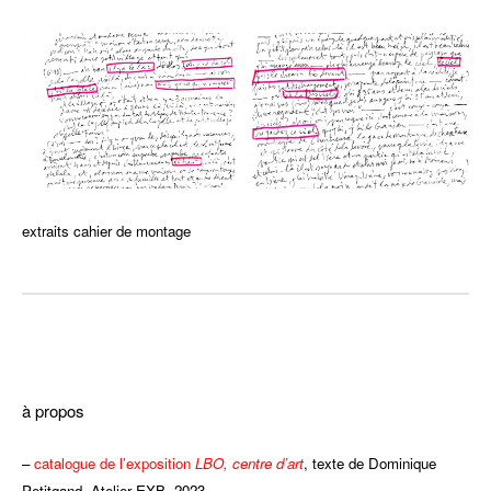
jjjjj
extraits cahier de montage
ff
à propos
–
catalogue de l’exposition
LBO, centre d’art
, texte de Dominique
Petitgand, Atelier EXB, 2023